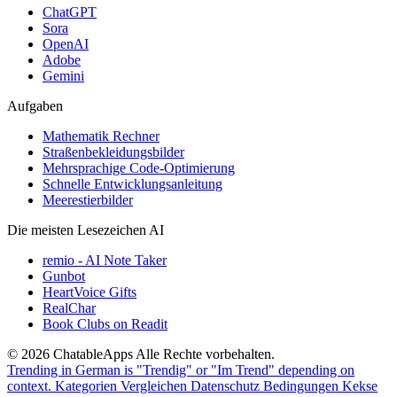
ChatGPT
Sora
OpenAI
Adobe
Gemini
Aufgaben
Mathematik Rechner
Straßenbekleidungsbilder
Mehrsprachige Code-Optimierung
Schnelle Entwicklungsanleitung
Meerestierbilder
Die meisten Lesezeichen AI
remio - AI Note Taker
Gunbot
HeartVoice Gifts
RealChar
Book Clubs on Readit
© 2026 ChatableApps
Alle Rechte vorbehalten.
Trending in German is "Trendig" or "Im Trend" depending on
context.
Kategorien
Vergleichen
Datenschutz
Bedingungen
Kekse