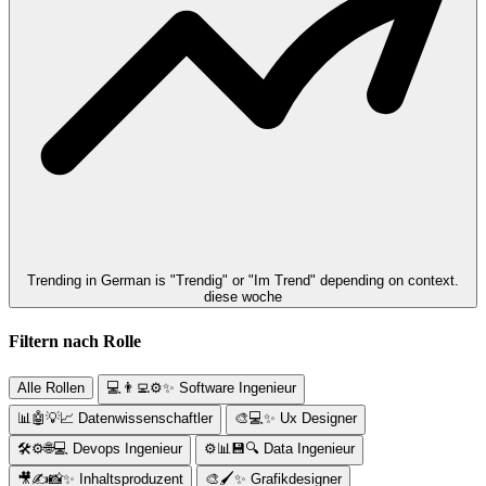
Trending in German is "Trendig" or "Im Trend" depending on context.
diese woche
Filtern nach Rolle
Alle Rollen
💻👨‍💻⚙️✨
Software Ingenieur
📊🤖💡📈
Datenwissenschaftler
🎨💻✨
Ux Designer
🛠️⚙️🌐💻
Devops Ingenieur
⚙️📊💾🔍
Data Ingenieur
🎥✍️📸✨
Inhaltsproduzent
🎨🖌️✨
Grafikdesigner