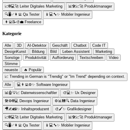
📈🌐💻🚀
Leiter Digitales Marketing
📊🛠️📈🚀
Produktmanager
🔍🖥️✅👩‍💻
Qa Tester
📱💻🔧✨
Mobiler Ingenieur
👩‍💻📝🎨💼
Freelance
Kategorie
Alle
3D
AI-Detektor
Geschäft
Chatbot
Code IT
DesignKunst
Bildung
Bild
Leben Assistent
Marketing
Sonstige
Produktivität
Aufforderung
Textschreiben
Video
Stimme
neueste
🔥 Populär
📈 Trending in German is "Trendig" or "Im Trend" depending on context.
Alle
💻👨‍💻⚙️✨
Software Ingenieur
📊🤖💡📈
Datenwissenschaftler
🎨💻✨
Ux Designer
🛠️⚙️🌐💻
Devops Ingenieur
⚙️📊💾🔍
Data Ingenieur
🎥✍️📸✨
Inhaltsproduzent
🎨🖌️✨
Grafikdesigner
📈🌐💻🚀
Leiter Digitales Marketing
📊🛠️📈🚀
Produktmanager
🔍🖥️✅👩‍💻
Qa Tester
📱💻🔧✨
Mobiler Ingenieur