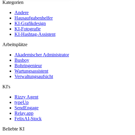
Kategorien
Andere
Hausaufgabenhelfer
KI-Grafikdesign
KI-Fotografie
KI-Hashtag-Assistent
Arbeitsplätze
Akademischer Administrator
Busboy
Bohringenieur
Wartungsassistent
Verwaltungsaufsicht
KI's
Rizzy Agent
typeUp
SendEngage
Relay.app
FelixAI-Stock
Beliebte KI