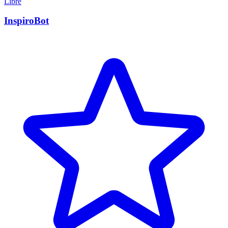
Libre
InspiroBot