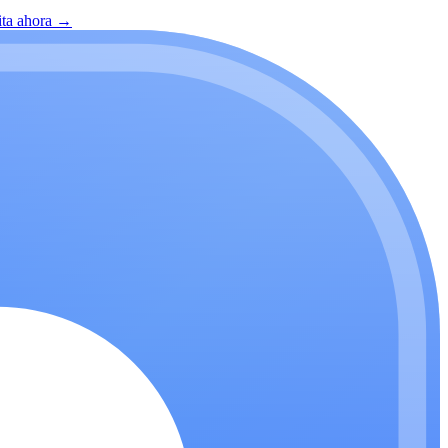
ita ahora
→