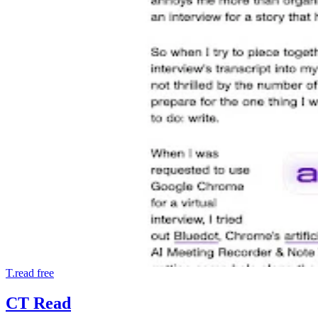
T.read
free
CT Read