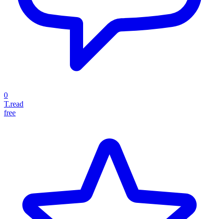
0
T.read
free