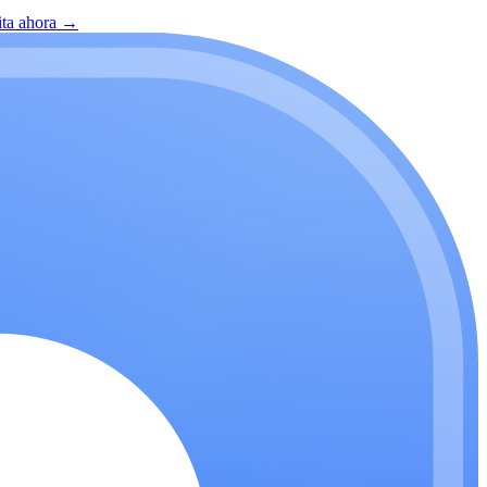
ita ahora
→