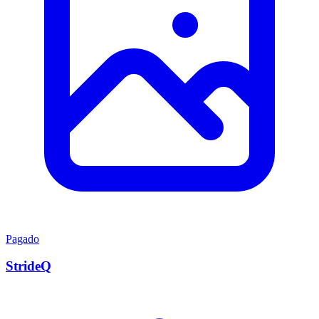
Pagado
StrideQ