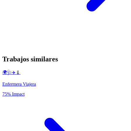
Trabajos similares
🌍🩺✈️💉
Enfermera Viajera
75% Impact