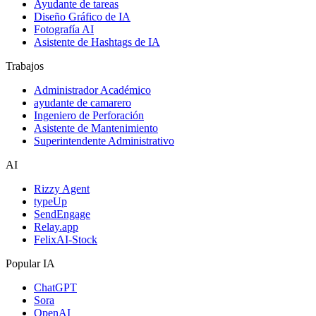
Ayudante de tareas
Diseño Gráfico de IA
Fotografía AI
Asistente de Hashtags de IA
Trabajos
Administrador Académico
ayudante de camarero
Ingeniero de Perforación
Asistente de Mantenimiento
Superintendente Administrativo
AI
Rizzy Agent
typeUp
SendEngage
Relay.app
FelixAI-Stock
Popular IA
ChatGPT
Sora
OpenAI