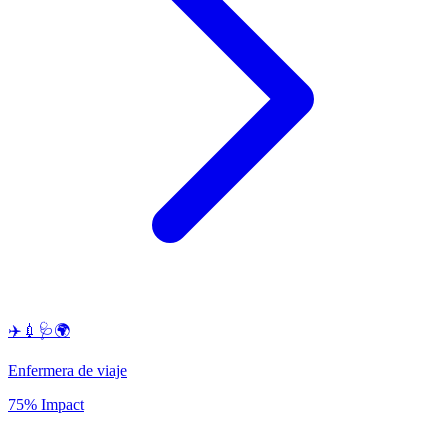
✈️💉🩺🌍
Enfermera de viaje
75% Impact