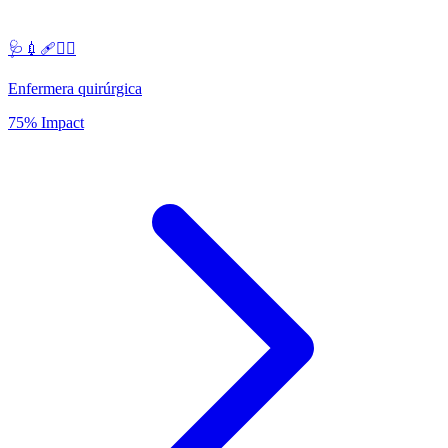
🩺💉🩹👩‍⚕️
Enfermera quirúrgica
75% Impact