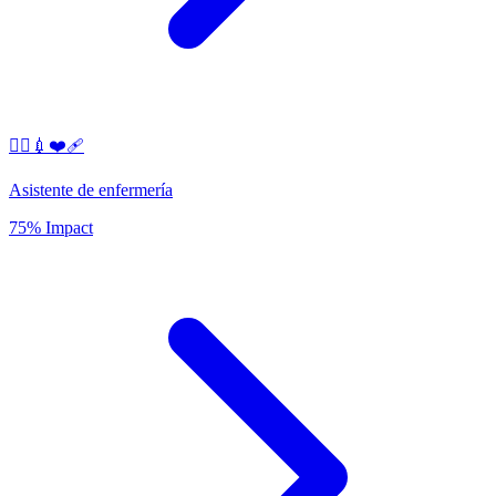
👩‍⚕️💉❤️‍🩹
Asistente de enfermería
75% Impact