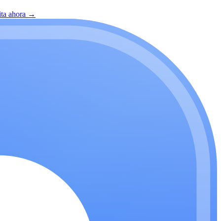
ita ahora
→