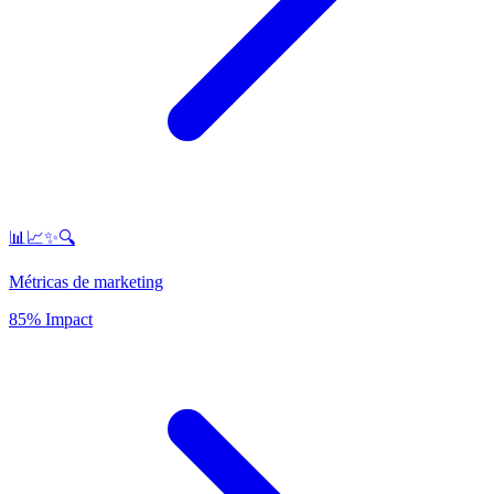
📊📈✨🔍
Métricas de marketing
85% Impact