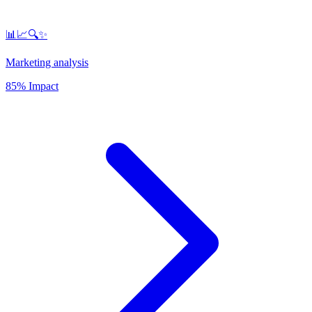
📊📈🔍✨
Marketing analysis
85% Impact