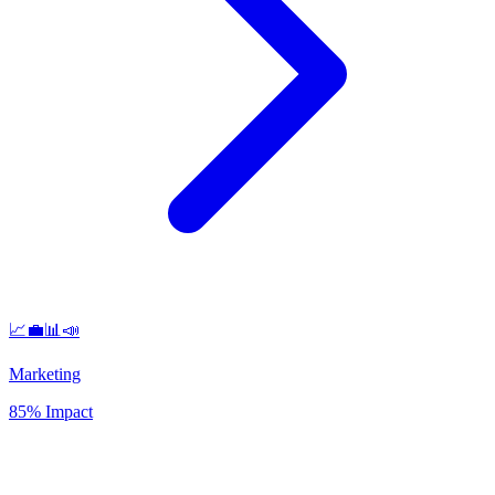
📈💼📊📣
Marketing
85% Impact