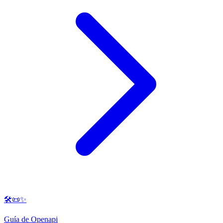
🛠️📜✨
Guía de Openapi