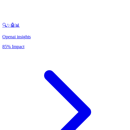
🔍✨🤖📊
Openai insights
85% Impact