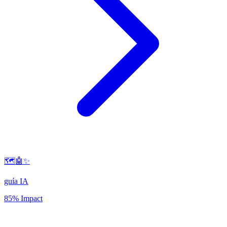
🗺️🤖✨
guía IA
85% Impact