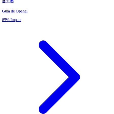
🤖✨📚
Guía de Openai
85% Impact