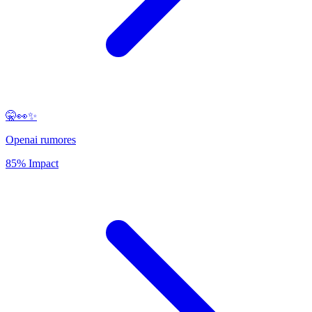
🤫👀✨
Openai rumores
85% Impact