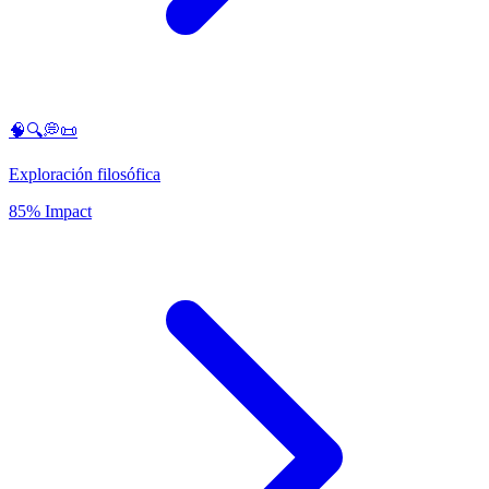
🧠🔍💭📜
Exploración filosófica
85% Impact