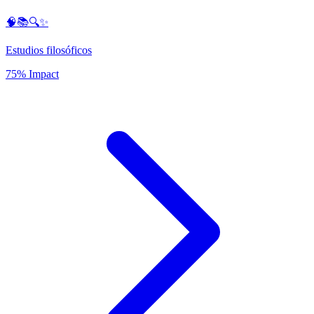
🧠📚🔍✨
Estudios filosóficos
75% Impact