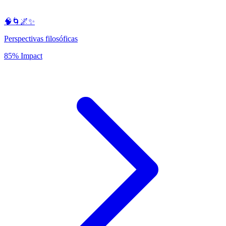
🧠🌀🌌✨
Perspectivas filosóficas
85% Impact