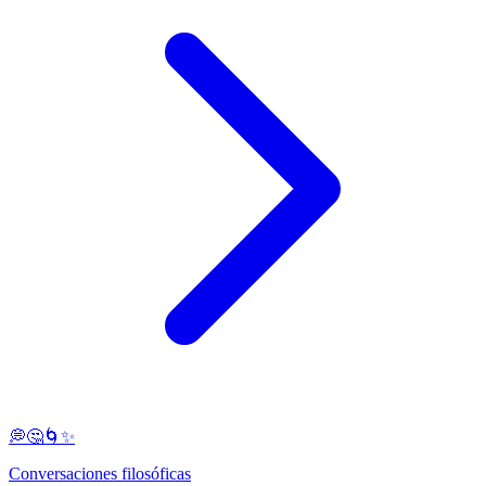
💭🤔🌀✨
Conversaciones filosóficas