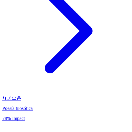
🌀🌌📜💭
Poesía filosófica
78% Impact