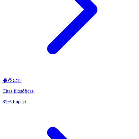
🧠💭📜✨
Citas filosóficas
85% Impact