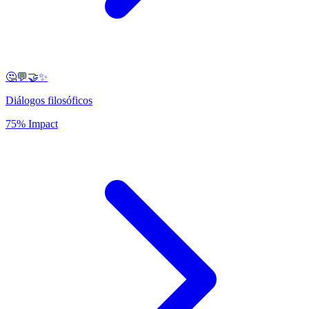
🤔💬🤝✨
Diálogos filosóficos
75% Impact