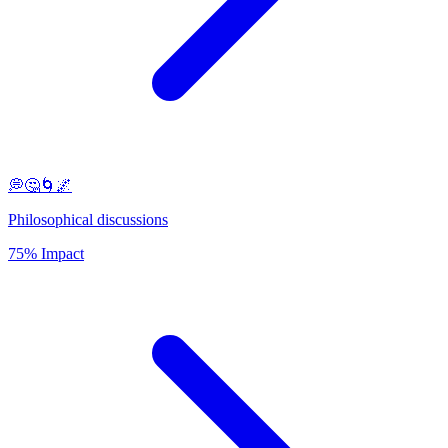
💭🤔🌀🌌
Philosophical discussions
75% Impact