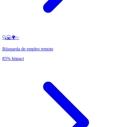
🔍💻🌍✨
Búsqueda de empleo remoto
85% Impact