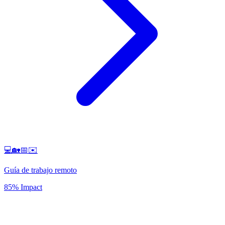
💻🏡📅✉️
Guía de trabajo remoto
85% Impact