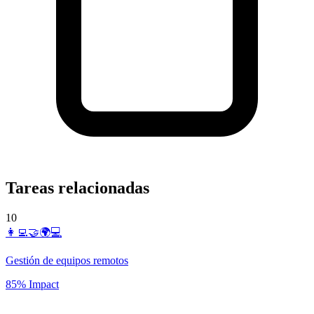
Tareas relacionadas
10
👩‍💻🤝🌍💻
Gestión de equipos remotos
85% Impact