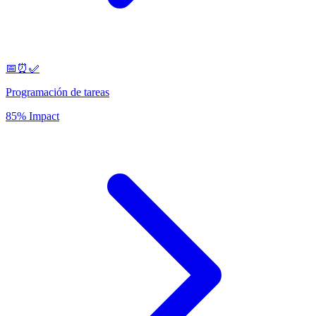
📅⏰✅
Programación de tareas
85% Impact