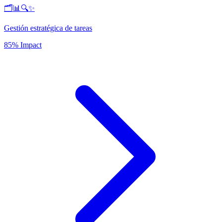
🗂️📊🔍✨
Gestión estratégica de tareas
85% Impact