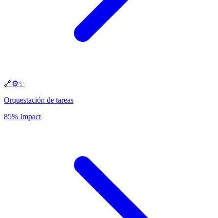
🔗⚙️✨
Orquestación de tareas
85% Impact