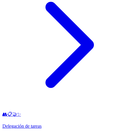
👥📋🤝✨
Delegación de tareas