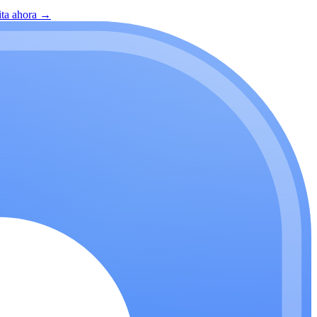
ita ahora
→