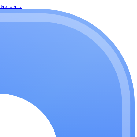
ita ahora
→