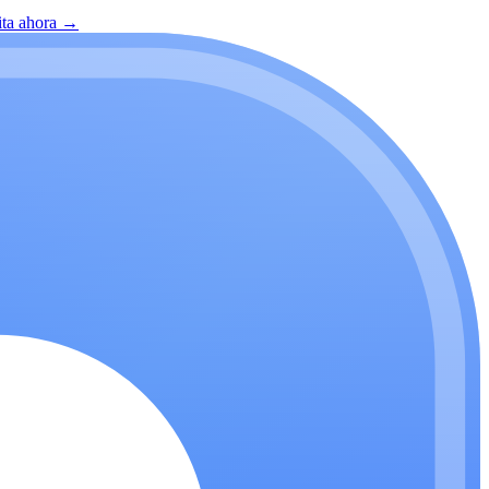
ita ahora
→