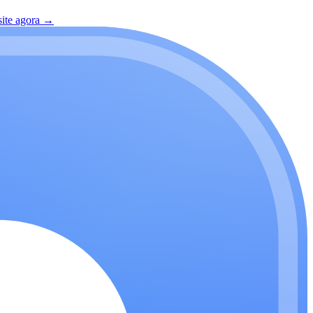
site agora
→