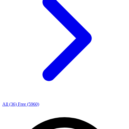
All
(36)
Free
(5960)