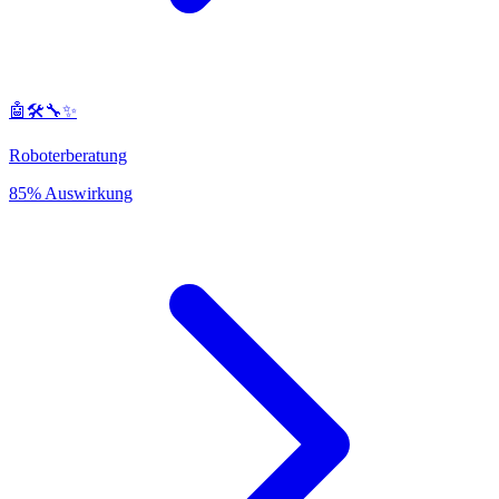
🤖🛠️🔧✨
Roboterberatung
85% Auswirkung