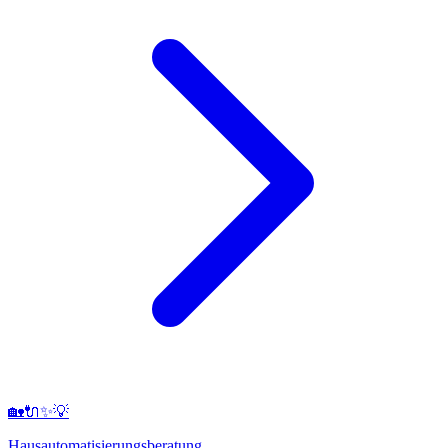
🏡🔌✨💡
Hausautomatisierungsberatung