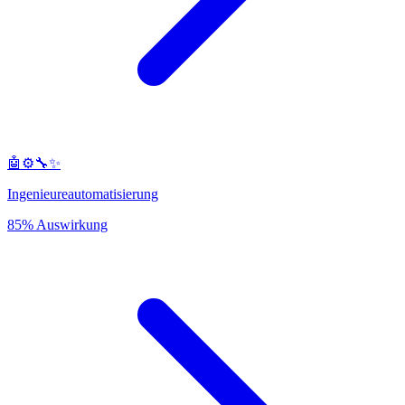
🤖⚙️🔧✨
Ingenieureautomatisierung
85% Auswirkung