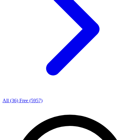
All
(36)
Free
(5957)