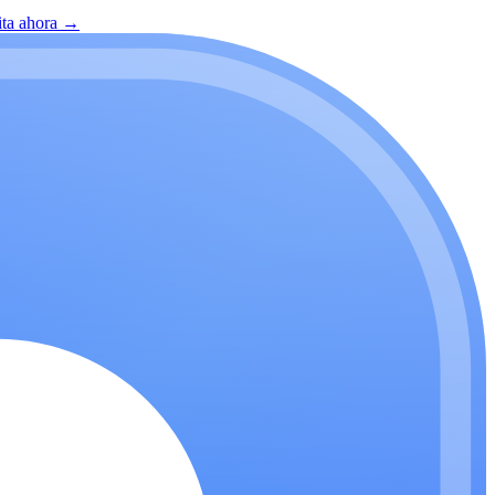
ita ahora
→