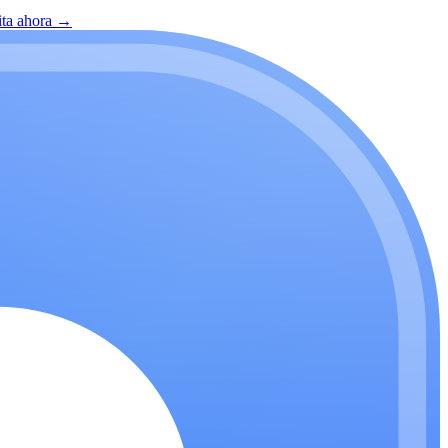
ita ahora
→