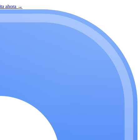
ita ahora
→