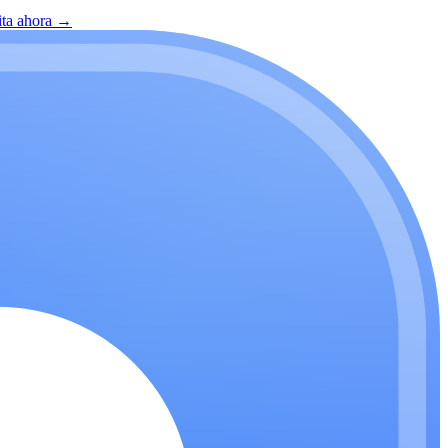
ita ahora
→