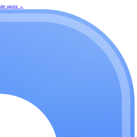
site agora
→