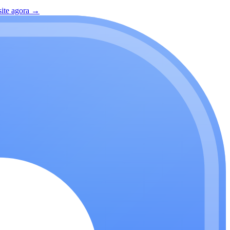
site agora
→