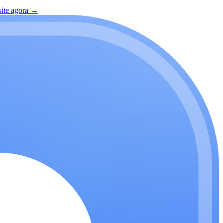
site agora
→