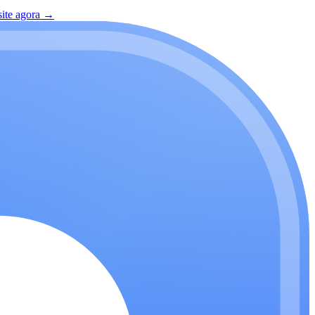
site agora
→