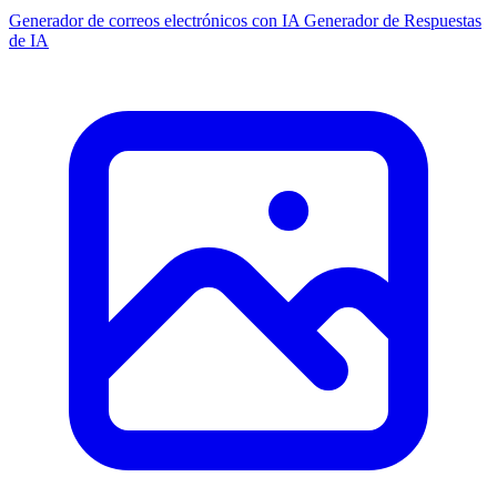
Generador de correos electrónicos con IA
Generador de Respuestas
de IA