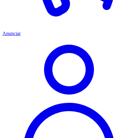
Anunciar