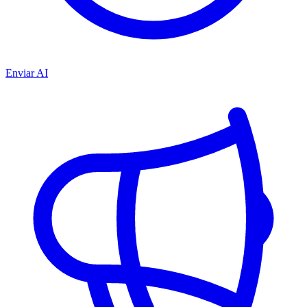
Enviar AI