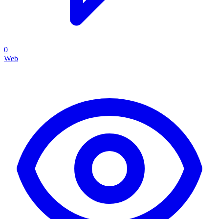
0
Web