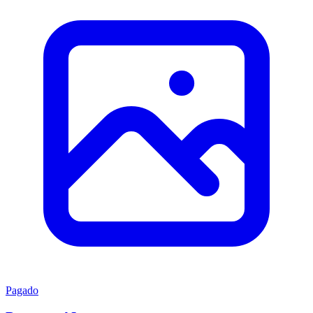
Pagado