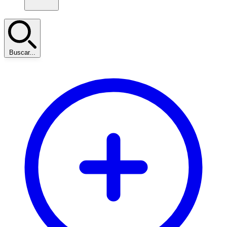
Buscar...