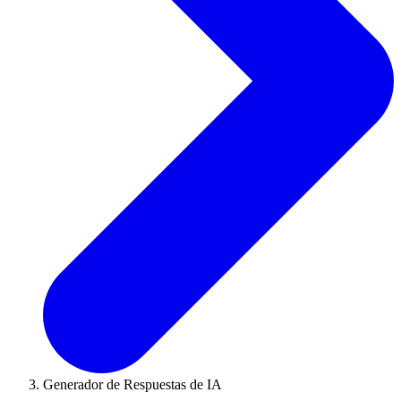
Generador de Respuestas de IA