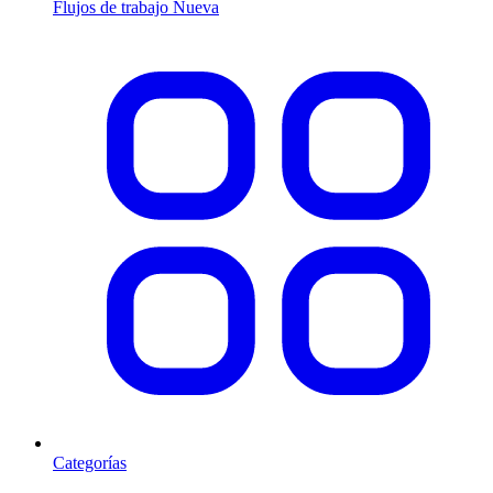
Flujos de trabajo
Nueva
Categorías