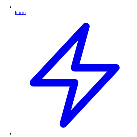
Inicio