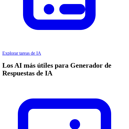
Explorar tareas de IA
Los AI más útiles para Generador de
Respuestas de IA