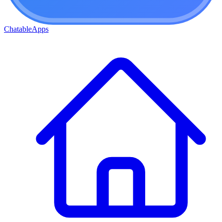
ChatableApps