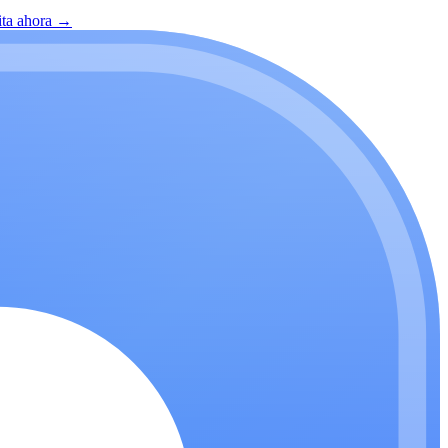
ita ahora
→