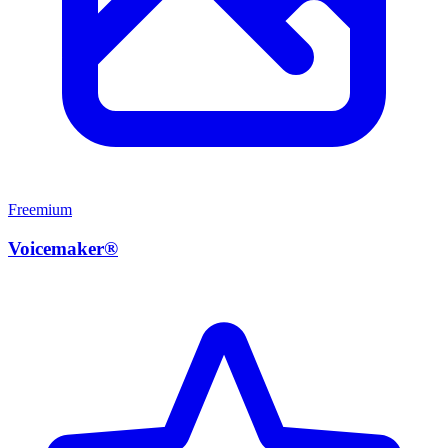
Freemium
Voicemaker®