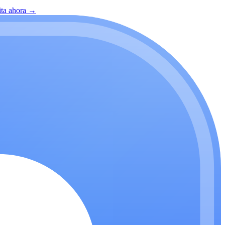
ita ahora
→