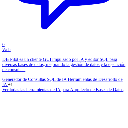
0
Web
DB Pilot es un cliente GUI impulsado por IA y editor SQL para
diversas bases de datos, mejorando la gestión de datos y la ejecución
de consultas.
Generador de Consultas SQL de IA
Herramientas de Desarrollo de
IA
+1
Ver todas las herramientas de IA para Arquitecto de Bases de Datos