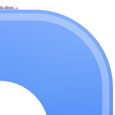
ita ahora
→