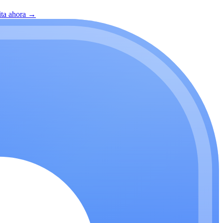
ita ahora
→