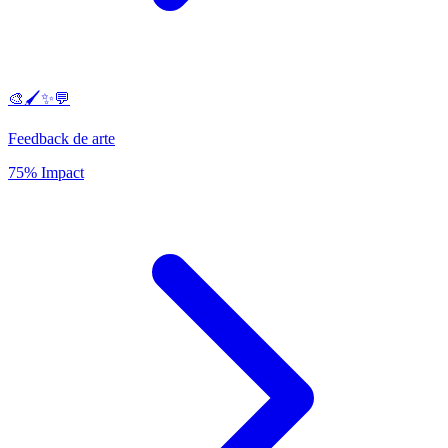
🎨🖌️✨💬
Feedback de arte
75% Impact