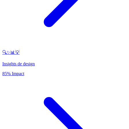
🔍✨📊💡
Insights de design
85% Impact