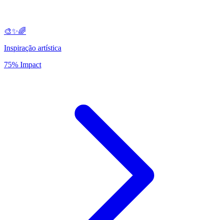
🎨✨🌈
Inspiração artística
75% Impact