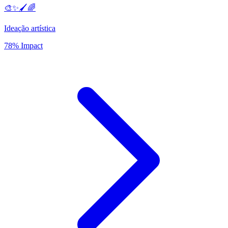
🎨✨🖌️🌈
Ideação artística
78% Impact