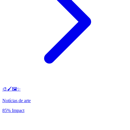
🎨🖌️🖼️✨
Notícias de arte
85% Impact