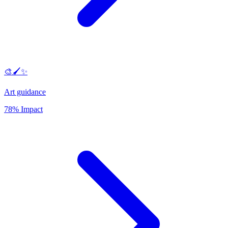
🎨🖌️✨
Art guidance
78% Impact