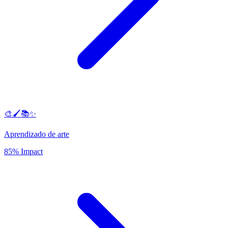
🎨🖌️📚✨
Aprendizado de arte
85% Impact