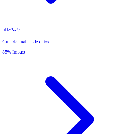
📊📈🔍✨
Guía de análisis de datos
85% Impact