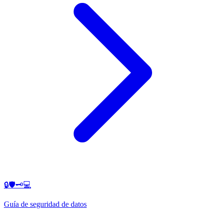
🔒🛡️🗝️💻
Guía de seguridad de datos