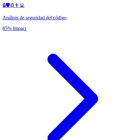
🔒🛡️⚙️👨‍💻
Análisis de seguridad del código
85% Impact