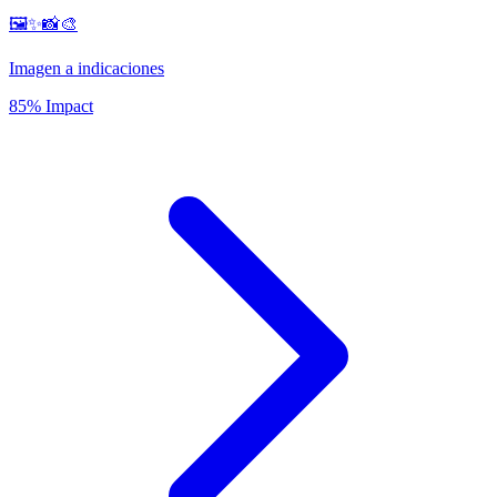
🖼️✨📸🎨
Imagen a indicaciones
85% Impact