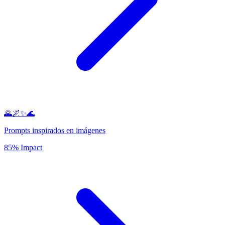
🌄🌌✨🌊
Prompts inspirados en imágenes
85% Impact