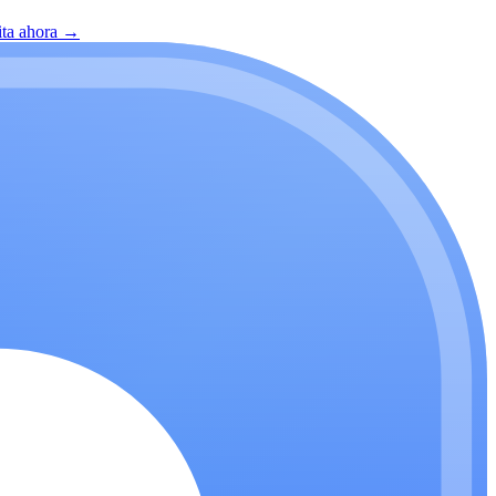
ita ahora
→