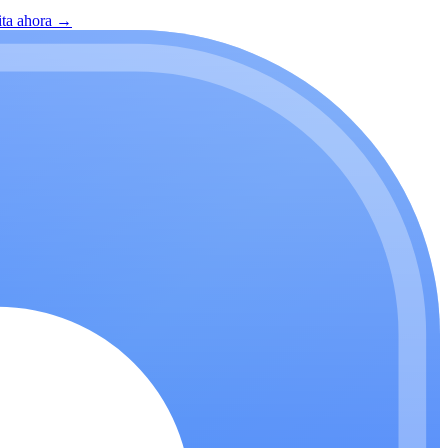
ita ahora
→