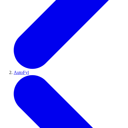
AutoFyl