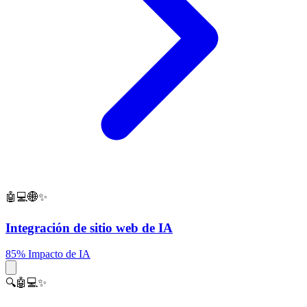
🤖💻🌐✨
Integración de sitio web de IA
85% Impacto de IA
🔍🤖💻✨