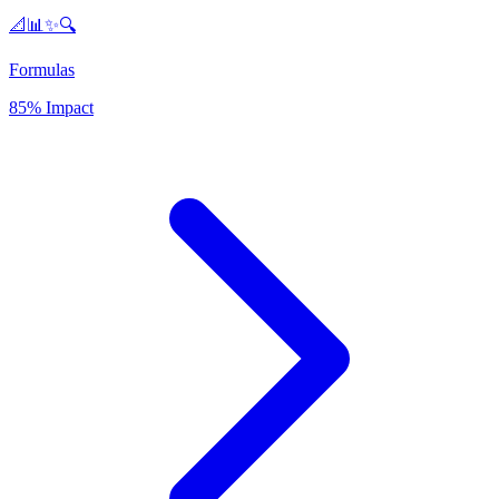
📐📊✨🔍
Formulas
85% Impact