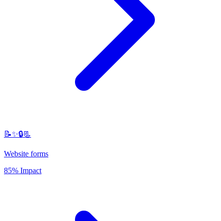
📝✨🔒📃
Website forms
85% Impact