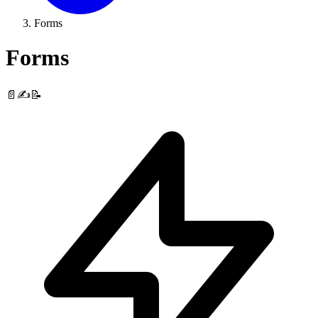
Forms
Forms
📄✍️📝