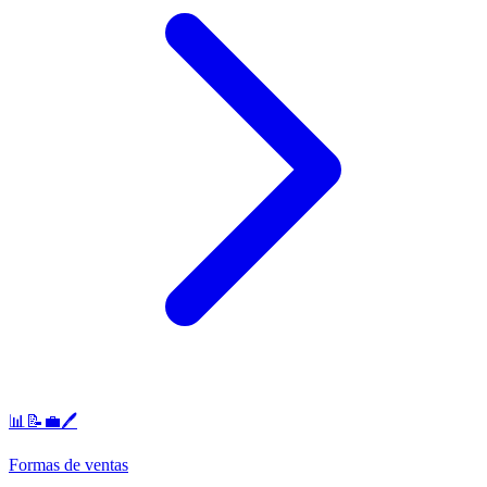
📊📝💼🖊️
Formas de ventas