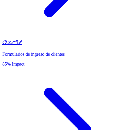
📋✍️🗂️🖊️
Formularios de ingreso de clientes
85% Impact