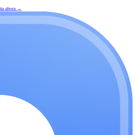
ita ahora
→