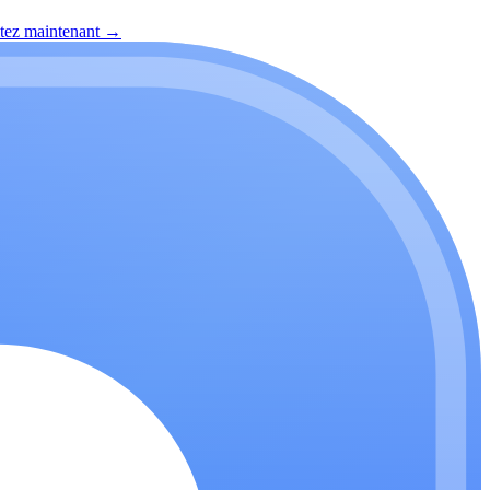
itez maintenant
→