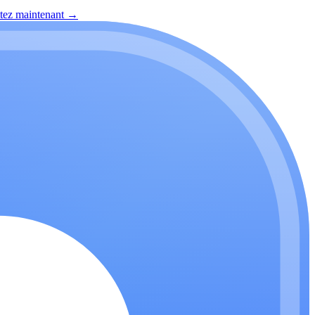
itez maintenant
→