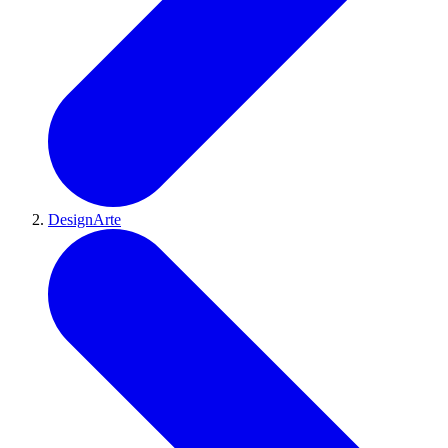
DesignArte