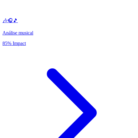
🎶🎧🎵
Análise musical
85% Impact