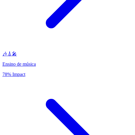
🎶🎸🎤
Ensino de música
78% Impact