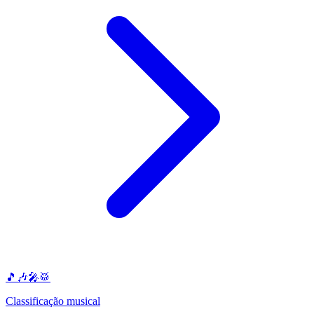
🎵🎶🎤🥁
Classificação musical