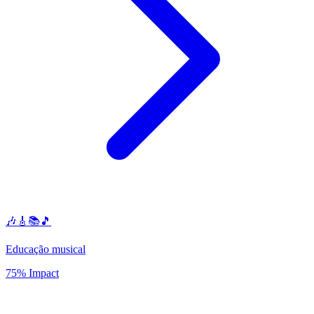
🎶🎸📚🎵
Educação musical
75% Impact