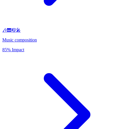
🎶🎹🎼🎤
Music composition
85% Impact