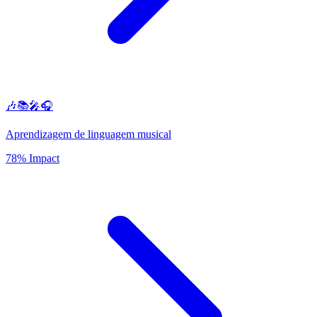
🎶📚🎤🎧
Aprendizagem de linguagem musical
78% Impact