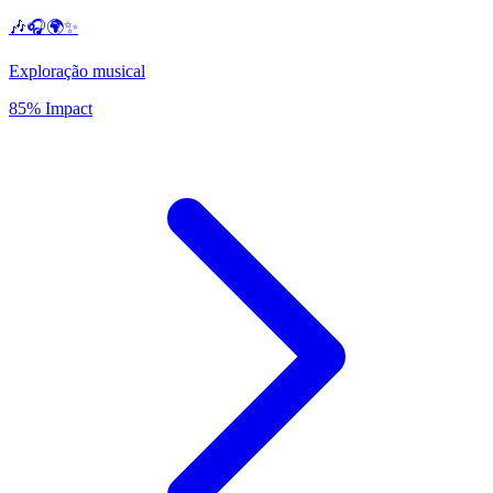
🎶🎧🌍✨
Exploração musical
85% Impact