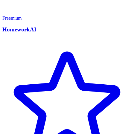
Freemium
HomeworkAI