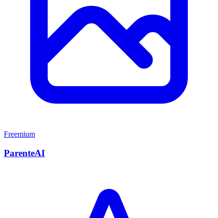
Freemium
ParenteAI