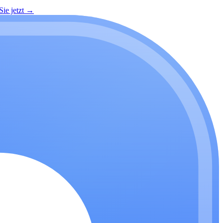
ie jetzt
→