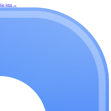
ie jetzt
→